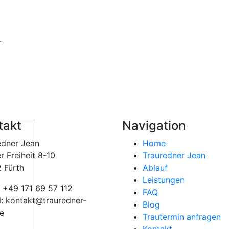
.
takt
Navigation
edner Jean
Home
r Freiheit 8-10
Trauredner Jean
 Fürth
Ablauf
Leistungen
: +49 171 69 57 112
FAQ
l: kontakt@trauredner-
Blog
de
Trautermin anfragen